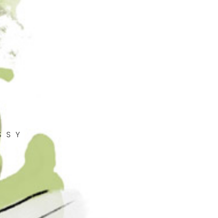
t
SSY