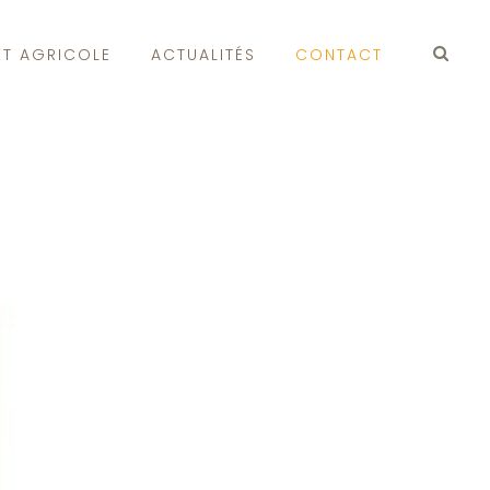
ET AGRICOLE
ACTUALITÉS
CONTACT
Qui sommes-nous
Construction neuve
Projet Agricole
Actualités
Contact