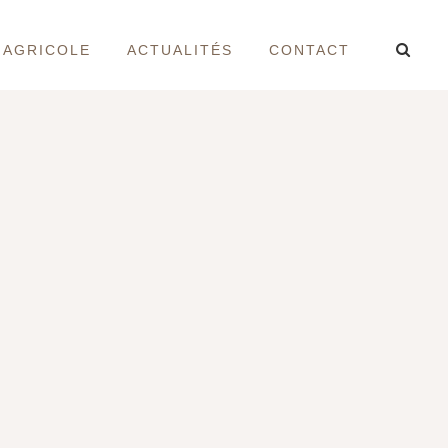
 AGRICOLE
ACTUALITÉS
CONTACT
Qui sommes-nous
Construction neuve
Projet Agricole
Actualités
Contact